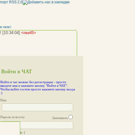
м окне)
!
[10:34:04]
<пке45>
Войти в ЧАТ
<пке45>
away: я временно отсутствую...
Войти в чат можно без регистрации
- просто
..)
[10:37:03]
<пке45>
введите ник и нажмите кнопку "Войти в ЧАТ".
Чтобы войти гостем просто нажмите кнопку входа
:)
Ник:
Пароль
:
(если есть)
Запомнить
Я забыл пароль :(