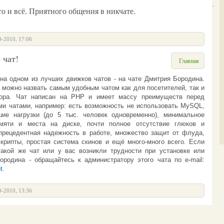
<Ботинок>
Гость426: печально....
 и всё. Приятного общения в никчате.
9-2010, 17:06
 чат!
Главная
на одном из лучших движков чатов - на
чате Дмитрия Бородина
.
 можно назвать самым удобным чатом как для посетителей, так и
тора.
Чат
написан на PHP и имеет массу преимуществ перед
и чатами, например: есть возможность не использовать MySQL,
ие нагрузки (до 5 тыс. человек одновременно), минимальное
амяти и места на диске, почти полное отсутствие глюков и
прецедентная надежность в работе, множество защит от флуда,
крипты, простая система скинов и ещё много-много всего.
Если
такой же чат или у вас возникли трудности при установке или
Бородина -
обращайтесь к администратору этого чата по e-mail:
t
.
9-2010, 13:36