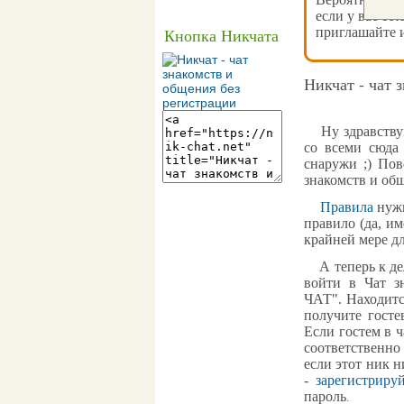
если у вас ест
приглашайте и
Кнопка Никчата
Никчат - чат 
Ну здравствуй,
со всеми сюда
снаружи ;) Пов
знакомств и об
Правила
нужн
правило (да, им
крайней мере д
А теперь к дел
войти в
Чат з
ЧАТ
". Находит
получите госте
Если гостем в 
соответственно
если этот ник н
-
зарегистриру
пароль
.