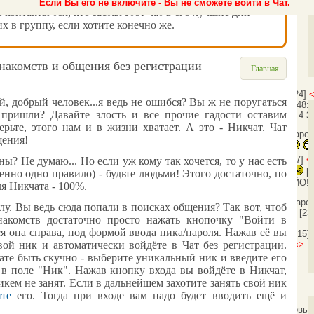
Если Вы его не включите - Вы не сможете войти в Чат.
ь контакты тех, кто застал этот чат в его лучшие дни -
х в группу, если хотите конечно же.
знакомств и общения без регистрации
Главная
[20:47:24]
 добрый человек...я ведь не ошибся? Вы ж не поругаться
<Ботинок>
Гость915: Даров!
[20:48:
 пришли? Давайте злость и все прочие гадости оставим
<Ботинок>
Гость841: Здарово!
[14:3
ерьте, этого нам и в жизни хватает. А это -
Никчат
.
Чат
[14:40:10]
<Гость841>
здрасти наро
щения
!
Дарова!
[19:09:09]
<Гость587>
<Гость587>
[19:09:27]
<
ы? Не думаю... Но если уж кому так хочется, то у нас есть
[19:09:38]
<Гость587>
[
енно одно правило) - будьте людьми! Этого достаточно, по
[08:29:18]
<Ботинок>
Гость656: ЙО!
ля Никчата - 100%.
[23:41:52]
<Ботинок>
topalex: Здаро
у. Вы ведь сюда попали в поисках общения? Так вот, чтоб
[23:41:58]
<Ботинок>
Всем пока!
[23
накомств
достаточно просто нажать кнопочку "Войти в
ся она справа, под формой ввода ника/пароля. Нажав её вы
<topalex>
Ботинок:
[23:42:15]
нам завтpа ?
[16:36:24]
<Ботинок>
Го
вой ник и автоматически войдёте в
Чат без регистрации
.
чате быть скучно - выберите уникальный ник и введите его
 в поле "Ник". Нажав кнопку входа вы войдёте в
Никчат
,
икем не занят.
Если в дальнейшем захотите занять свой ник
йте
его. Тогда при входе вам надо будет вводить ещё и
Ботинок полетел большой кремовый