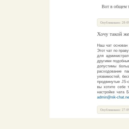
Вот в общем то
Опубликовано: 28-0
Хочу такой же
Наш
чат
основан 
Этот
чат
по праву
для администра
другими подобным
допустимы больш
расходование п
уязвимостей, бес
продвинутые JS-с
вы хотите себе 
настройке
чата 
admin@nik-chat.ne
Опубликовано: 27-0