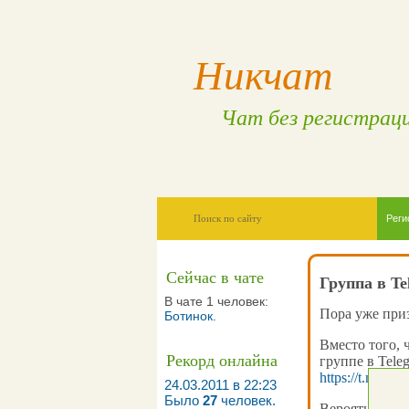
Никчат
Чат без регистрац
Реги
Сейчас в чате
Группа в Te
В чате 1 человек:
Пора уже приз
Ботинок
.
Вместо того, 
Рекорд онлайна
группе в Tele
https://t.me/ni
24.03.2011 в 22:23
Было
27
человек.
Вероятней всег