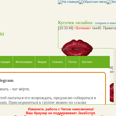
Кусочек онлайна:
(открыть в ново
[10:33:49]
<Ботинок>
пке45: Привета
ии
страция
Фотогалерея
Форум
Скачать
Почта
Хостинг
[10:35:04]
[10:35:41]
<пке45>
away: ушел срать.
legram
нать - чат мёртв.
чтоб пытаться его возрождать, предлагаю собираться в
gram. Присоединиться к группе можно по ссылке
k_chat_net
.
Извините, работа с Чатом невозможна!
Ваш браузер не поддерживает JavaScript.
о, когда вы туда зайдёте - там ещё никого не будет, но