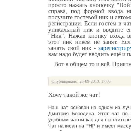
просто нажать кнопочку "Во
справа, под формой ввода н
получите гостевой ник и автом
регистрации
. Если гостем в ча
уникальный ник и введите ег
"Ник". Нажав кнопку входа 
этот ник никем не занят.
Есл
занять свой ник -
зарегистрир
вам надо будет вводить ещё и 
Вот в общем то и всё. Приятн
Опубликовано: 28-09-2010, 17:06
Хочу такой же чат!
Наш
чат
основан на одном из луч
Дмитрия Бородина
. Этот
чат
по п
удобным чатом как для посетителе
Чат
написан на PHP и имеет масс