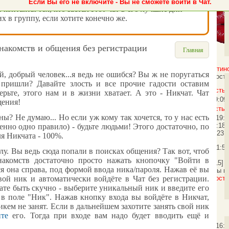
Если Вы его не включите - Вы не сможете войти в Чат.
ь контакты тех, кто застал этот чат в его лучшие дни -
х в группу, если хотите конечно же.
знакомств и общения без регистрации
Главная
Тюлень: Здарова!
[20:47:25]
<Ботин
 добрый человек...я ведь не ошибся? Вы ж не поругаться
Здрасьте
[14:39:23]
<Ботинок>
Гость
 пришли? Давайте злость и все прочие гадости оставим
Гость455: Привет!
[14:40:10]
<Гость
ерьте, этого нам и в жизни хватает. А это -
Никчат
.
Чат
<Ботинок>
Гость587: Дарова!
[19:09
щения
!
<Гость587>
[19:09:22]
<Гость5
ы? Не думаю... Но если уж кому так хочется, то у нас есть
[19:09:34]
<Гость587>
[19:
<Ботинок>
Гость756: Хай!
[08:29:18
енно одно правило) - будьте людьми! Этого достаточно, по
<Ботинок>
Гость024: Здрасьте!
[23:
ля Никчата - 100%.
[23:41:52]
<topalex>
[23:41:5
у. Вы ведь сюда попали в поисках общения? Так вот, чтоб
накомств
достаточно просто нажать кнопочку "Войти в
<Ботинок>
Всем привет!
[23:42:15]
<
ся она справа, под формой ввода ника/пароля. Нажав её вы
<Ботинок>
topalex: А не зашли бы в
Гость426: Привета!
[16:38:20]
<Гост
вой ник и автоматически войдёте в
Чат без регистрации
.
чате быть скучно - выберите уникальный ник и введите его
 в поле "Ник". Нажав кнопку входа вы войдёте в
Никчат
,
икем не занят.
Если в дальнейшем захотите занять свой ник
йте
его. Тогда при входе вам надо будет вводить ещё и
кремовый торт!
[16: