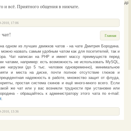
[11:12:13]
<Ботинок>
Гость756: Здра
 и всё. Приятного общения в никчате.
9-2010, 17:06
 чат!
Главная
на одном из лучших движков чатов - на
чате Дмитрия Бородина
.
 можно назвать самым удобным чатом как для посетителей, так и
тора.
Чат
написан на PHP и имеет массу преимуществ перед
и чатами, например: есть возможность не использовать MySQL,
ие нагрузки (до 5 тыс. человек одновременно), минимальное
амяти и места на диске, почти полное отсутствие глюков и
прецедентная надежность в работе, множество защит от флуда,
крипты, простая система скинов и ещё много-много всего.
Если
такой же чат или у вас возникли трудности при установке или
Бородина -
обращайтесь к администратору этого чата по e-mail:
t
.
9-2010, 13:36