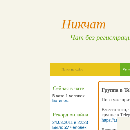
Никчат
Чат без регистрац
Реги
Сейчас в чате
Группа в Te
В чате 1 человек:
Пора уже приз
Ботинок
.
Вместо того, 
Рекорд онлайна
группе в Tele
https://t.me/ni
24.03.2011 в 22:23
Было
27
человек.
Вероятней всег