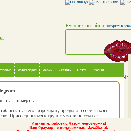
Кусочек онлайна:
(открыть в ново
ии
страция
Фотогалерея
Форум
Скачать
Почта
Хостинг
[10:34:04]
<пке45>
временно отсутствую...
[10:35:41]
<
legram
нать - чат мёртв.
чтоб пытаться его возрождать, предлагаю собираться в
gram. Присоединиться к группе можно по ссылке
k_chat_net
.
<пке45>
Извините, работа с Чатом невозможна!
Ваш браузер не поддерживает JavaScript.
о, когда вы туда зайдёте - там ещё никого не будет, но