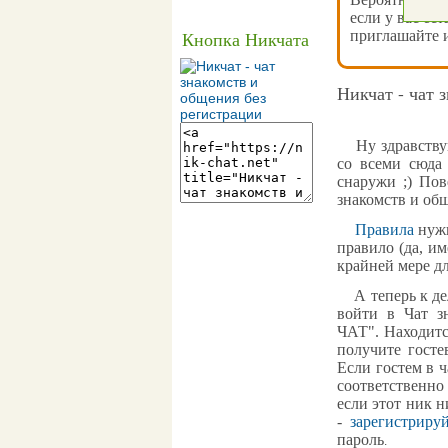
если у вас ест
приглашайте и
Кнопка Никчата
Никчат - чат 
Ну здравствуй,
со всеми сюда
снаружи ;) Пов
знакомств и об
Правила
нужн
правило (да, им
крайней мере д
А теперь к дел
войти в
Чат з
ЧАТ
". Находит
получите госте
Если гостем в 
соответственно
если этот ник н
-
зарегистриру
пароль
.