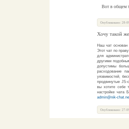
Вот в общем то
Опубликовано: 28-0
Хочу такой же
Наш
чат
основан 
Этот
чат
по праву
для администра
другими подобным
допустимы больш
расходование п
уязвимостей, бес
продвинутые JS-с
вы хотите себе 
настройке
чата 
admin@nik-chat.ne
Опубликовано: 27-0