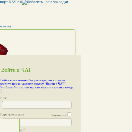
м окне)
Войти в ЧАТ
[10:35:04]
<пке45>
away: я
пке45>
away: ушел срать...)
[10:37:03]
Войти в чат можно без регистрации
- просто
введите ник и нажмите кнопку "Войти в ЧАТ".
Чтобы войти гостем просто нажмите кнопку входа
:)
Ник:
Пароль
:
(если есть)
Запомнить
Я забыл пароль :(