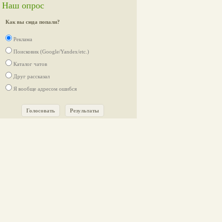
Наш опрос
сьте!
Как вы сюда попали?
Реклама
Поисковик (Google/Yandex/etc.)
Каталог чатов
Друг рассказал
Я вообще адресом ошибся
Голосовать
Результаты