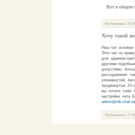
Вот в общем то
Опубликовано: 28-0
Хочу такой же
Наш
чат
основан 
Этот
чат
по праву
для администра
другими подобным
допустимы больш
расходование п
уязвимостей, бес
продвинутые JS-с
вы хотите себе 
настройке
чата 
admin@nik-chat.ne
Опубликовано: 27-0