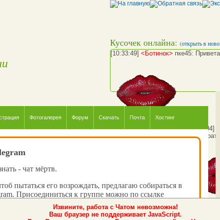
Кусочек онлайна:
(открыть в ново
[10:33:49]
<Ботинок>
пке45: Привета
ии
страция
Фотогалерея
Форум
Скачать
Почта
Хостинг
[10:35:04]
[10:35:41]
<пке45>
away: ушел срать.
legram
нать - чат мёртв.
чтоб пытаться его возрождать, предлагаю собираться в
gram. Присоединиться к группе можно по ссылке
k_chat_net
.
Извините, работа с Чатом невозможна!
Ваш браузер не поддерживает JavaScript.
о, когда вы туда зайдёте - там ещё никого не будет, но