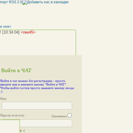
м окне)
!
[10:34:04]
<пке45>
Войти в ЧАТ
<пке45>
away: я временно отсутствую...
Войти в чат можно без регистрации
- просто
..)
[10:37:03]
<пке45>
введите ник и нажмите кнопку "Войти в ЧАТ".
Чтобы войти гостем просто нажмите кнопку входа
:)
Ник:
Пароль
:
(если есть)
Запомнить
Я забыл пароль :(