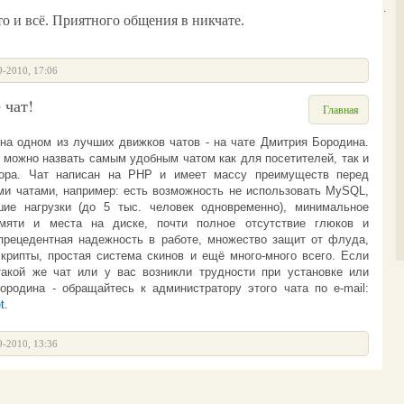
<Ботинок>
Гость426: печально....
 и всё. Приятного общения в никчате.
9-2010, 17:06
 чат!
Главная
на одном из лучших движков чатов - на
чате Дмитрия Бородина
.
 можно назвать самым удобным чатом как для посетителей, так и
тора.
Чат
написан на PHP и имеет массу преимуществ перед
и чатами, например: есть возможность не использовать MySQL,
ие нагрузки (до 5 тыс. человек одновременно), минимальное
амяти и места на диске, почти полное отсутствие глюков и
прецедентная надежность в работе, множество защит от флуда,
крипты, простая система скинов и ещё много-много всего.
Если
такой же чат или у вас возникли трудности при установке или
Бородина -
обращайтесь к администратору этого чата по e-mail:
t
.
9-2010, 13:36