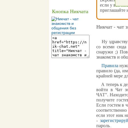
если у вас ест
приглашайте и
Кнопка Никчата
Никчат - чат 
Ну здравствуй,
со всеми сюда
снаружи ;) Пов
знакомств и об
Правила
нужн
правило (да, им
крайней мере д
А теперь к дел
войти в
Чат з
ЧАТ
". Находит
получите госте
Если гостем в 
соответственно
если этот ник н
-
зарегистриру
пароль
.