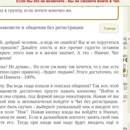
Если Вы его не включите - Вы не сможете войти в Чат.
ь контакты тех, кто застал этот чат в его лучшие дни -
х в группу, если хотите конечно же.
знакомств и общения без регистрации
Главная
[20:47:24]
 добрый человек...я ведь не ошибся? Вы ж не поругаться
<Ботинок>
Гость915: Даров!
[20:48:
 пришли? Давайте злость и все прочие гадости оставим
<Ботинок>
Гость841: Здарово!
[14:3
ерьте, этого нам и в жизни хватает. А это -
Никчат
.
Чат
[14:40:10]
<Гость841>
здрасти наро
щения
!
Дарова!
[19:09:09]
<Гость587>
<Гость587>
[19:09:27]
<
ы? Не думаю... Но если уж кому так хочется, то у нас есть
[19:09:38]
<Гость587>
[
енно одно правило) - будьте людьми! Этого достаточно, по
[08:29:18]
<Ботинок>
Гость656: ЙО!
ля Никчата - 100%.
[23:41:52]
<Ботинок>
topalex: Здаро
у. Вы ведь сюда попали в поисках общения? Так вот, чтоб
[23:41:58]
<Ботинок>
Всем пока!
[23
накомств
достаточно просто нажать кнопочку "Войти в
ся она справа, под формой ввода ника/пароля. Нажав её вы
<topalex>
Ботинок:
[23:42:15]
нам завтpа ?
[16:36:24]
<Ботинок>
Го
вой ник и автоматически войдёте в
Чат без регистрации
.
чате быть скучно - выберите уникальный ник и введите его
 в поле "Ник". Нажав кнопку входа вы войдёте в
Никчат
,
икем не занят.
Если в дальнейшем захотите занять свой ник
йте
его. Тогда при входе вам надо будет вводить ещё и
Ботинок полетел большой кремовый