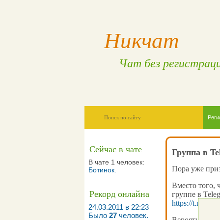
Никчат
Чат без регистрац
Реги
Сейчас в чате
Группа в Te
В чате 1 человек:
Пора уже приз
Ботинок
.
Вместо того, 
Рекорд онлайна
группе в Tele
https://t.me/ni
24.03.2011 в 22:23
Было
27
человек.
Вероятней всег