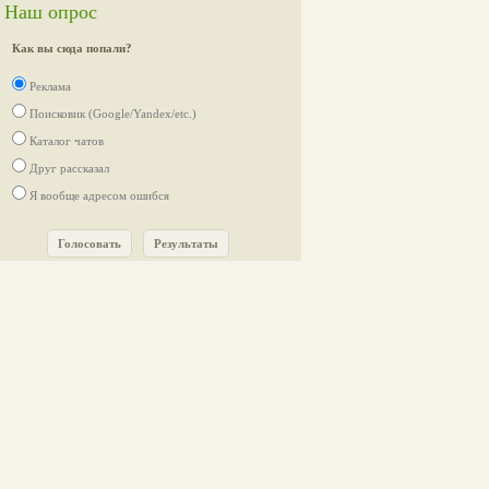
Наш опрос
Как вы сюда попали?
Реклама
Поисковик (Google/Yandex/etc.)
Каталог чатов
Друг рассказал
Я вообще адресом ошибся
Голосовать
Результаты