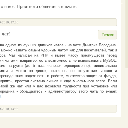
<Ботинок>
Гость426: печально....
 и всё. Приятного общения в никчате.
9-2010, 17:06
 чат!
Главная
на одном из лучших движков чатов - на
чате Дмитрия Бородина
.
 можно назвать самым удобным чатом как для посетителей, так и
тора.
Чат
написан на PHP и имеет массу преимуществ перед
и чатами, например: есть возможность не использовать MySQL,
ие нагрузки (до 5 тыс. человек одновременно), минимальное
амяти и места на диске, почти полное отсутствие глюков и
прецедентная надежность в работе, множество защит от флуда,
крипты, простая система скинов и ещё много-много всего.
Если
такой же чат или у вас возникли трудности при установке или
Бородина -
обращайтесь к администратору этого чата по e-mail:
t
.
9-2010, 13:36