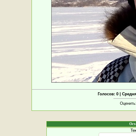
Голосов: 0 | Средн
Оценить
Ост
Те