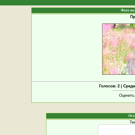
Фото по
Пр
Голосов: 2 | Сред
Оценить
Ост
Те