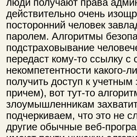
люди получают права админ
действительно очень изощре
посторонний человек завла
паролем. Алгоритмы безопа
подстраховывание человече
передаст кому-то ссылку с с
некомпетентности какого-л
получить доступ к учетным
причем), вот тут-то алгори
злоумышленникам захватит
подчеркиваем, что это не с
другие обычные веб-програм