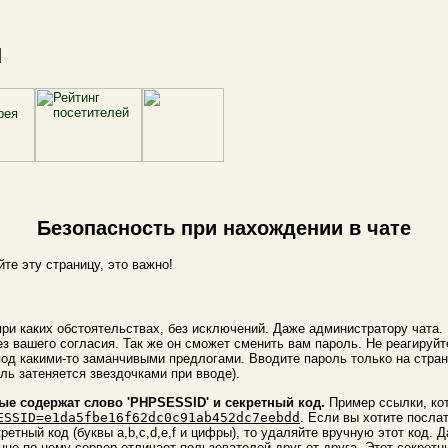
и
Безопасность при нахождении в чате
те эту страницу, это важно!
 при каких обстоятельствах, без исключений. Даже администратору чата
без вашего согласия. Так же он сможет сменить вам пароль. Не реагиру
д какими-то заманчивыми предлогами. Вводите пароль только на страни
ль затеняется звездочками при вводе).
рые содержат слово 'PHPSESSID' и секретный код.
Пример ссылки, к
ESSID=e1da5fbe16f62dc0c91ab452dc7eebdd
. Если вы хотите послат
ретный код (буквы a,b,c,d,e,f и цифры), то удаляйте вручную этот код. 
но по нему сервер отличает пользователей друг от друга. Этот секретн