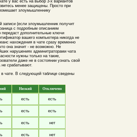
ате у вас есть на выбор 3-х вариантов
новитесь менее защищены. Просто при
е помешает злоумышленнику
ой записи (если злоумышленник получит
траница с подробным описанием
ер передаст дополнительные ключи
ентификатор вашего компьютера никогда не
сеанс нахождения в чате сразу временно
то она значит - не возможно. Не
бейших нарушениях админитраторами чата
асности нужны только на такие,
ователи даже не в состоянии узнать свой
а не срабатывают.
я в чате. В следующей таблице сведены
ний
Низкий
Отключено
ть
есть
есть
ть
есть
есть
ть
есть
нет
ть
есть
нет