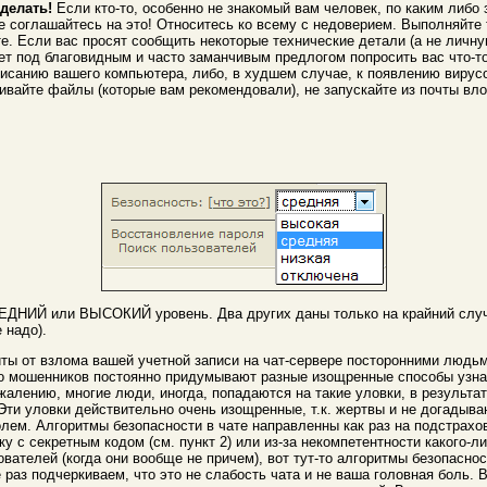
сделать!
Если кто-то, особенно не знакомый вам человек, по каким либо
не соглашайтесь на это! Относитесь ко всему с недоверием. Выполняйте
те. Если вас просят сообщить некоторые технические детали (а не личн
 под благовидным и часто заманчивым предлогом попросить вас что-то
висанию вашего компьютера, либо, в худшем случае, к появлению вирусо
ивайте файлы (которые вам рекомендовали), не запускайте из почты вл
НИЙ или ВЫСОКИЙ уровень. Два других даны только на крайний случай
 надо).
ы от взлома вашей учетной записи на чат-сервере посторонними людьми
тво мошенников постоянно придумывают разные изощренные способы узна
жалению, многие люди, иногда, попадаются на такие уловки, в результа
Эти уловки действительно очень изощренные, т.к. жертвы и не догадыва
лем. Алгоритмы безопасности в чате направленны как раз на подстрах
лку с секретным кодом (см. пункт 2) или из-за некомпетентности какого-
ователей (когда они вообще не причем), вот тут-то алгоритмы безопасн
 раз подчеркиваем, что это не слабость чата и не ваша головная боль.