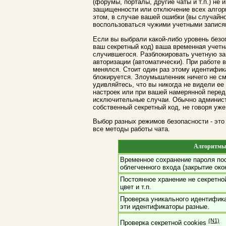
(форумы, порталы, другие чаты и т.п.) не
защищенности или отключение всех алгор
этом, в случае вашей ошибки (вы случайн
воспользоваться чужими учетными запися
Если вы выбрали какой-либо уровень безо
ваш секретный код) ваша временная учетн
случившегося. Разблокировать учетную за
авторизации (автоматически). При работе
менялся. Стоит один раз этому идентифика
блокируется. Злоумышленник ничего не смо
удивляйтесь, что вы никогда не видели е
настроек или при вашей намерянной перед
исключительные случаи. Обычно администр
собственный секретный код, не говоря уже
Выбор разных режимов безопасности - это
все методы работы чата.
Алгоритмы 
Временное сохранение пароля пос
облегченного входа (закрытие око
Постоянное хранение не секретно
цвет и т.п.
Проверка уникального идентифик
эти идентификаторы разные.
(N1)
Проверка секретной cookies