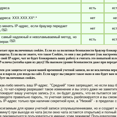
адреса
есть
ес
адреса: XXX.XXX.XX*.*
нет
не
о менять IP-адрес, если браузер передает
нет
ес
(N2)
ч
: самый надежный и невзламываемый метод, но
есть
ес
(N3)
узерах
ботает при включенных cookies. Если из-за политики безопасности браузер блокиру
ты. Если вы не знаете, что такое Cookies, то они у вас работают (так настроен
 свой IP-адрес, чат не будет блокировать вашу работу и считать это попыткой взл
P-ключа (хотябы один из двух)! На высоком уровне безопасности даже при переда
ален для защиты от кражи вашей временной учетной записи, но не исключена веро
 и пароля для входа на сайт. Если вдруг вы увидите такое окно и оно будет вам 
бует включенных cookies.
как-либо менять ваш IP-адрес. "Средний" тоже запрещает, но если ваш 
ь), то чат-сервер разрешает такое изменение и вы этого даже не заметит
локирует вашу учетную запись (т.к. он будет думать, что ее пытается за
введете правильно пароль, то учетная запись разблокируется и вы смож
 IP-адрес только при наличии секретной куки, а "Низкий" - в пределах с
осигаемым для кражи учетной записи злоумышленниками, но и создает н
минут) при выходе из чата (если окно чата остается открытым) и полный
е рекомендуется пользоватеться именно этим режимом! Пользователям ж