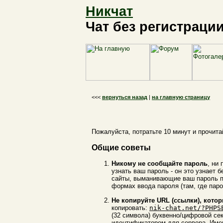
Никчат
Чат без регистраци
<<<
вернуться назад
|
на главную страницу
Пожалуйста, потратьте 10 минут и прочитай
Общие советы
Никому не сообщайте пароль
, ни
узнать ваш пароль - он это узнает 
сайты, выманивающие ваш пароль по
формах ввода пароля (там, где паро
Не копируйте URL (ссылки), кото
копировать:
nik-chat.net/?PHPS
(32 символа) буквенно/цифровой сек
идентификатором для сервера. Имен