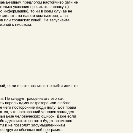
 заманчивым предлогом настойчиво (или не
 только указания прочитать справку
:-)
ую информацию), то ни в коем случае не
 сделать на вашем компьютере, а на
в или троянских коней. Не запускайте
ожений к письмам.
, если в чате возникают ошибки или это
. Не следует расценивать это как
ть пароль администратора или любого
те чего посторонние люди получают права
ются, что посторонний человек завладел
овывание человеческих ошибок. Даже если
либо администатора чата будет возможно
ости и не позволят злоумышленникам
 Все другие обычные веб-программы