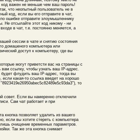
т код важен не меньше чем ваш пароль!
 так, что неопытный пользователь не в
ный код, если вы его отправите в чат,
о по ошибке отправите злоумышленнику
ы. Не отсылайте этот код никому - ни
ходе в чат, т.е. постоянно меняется, а
вашей сессии в чате и снятию состояния
его домашеного компьютера или
зический доступ к компьютеру, где вы
оторые могут приветсти вас на страницы с
вам ссылку, чтобы узнать ваш IP-адрес.
будет флудить ваш IP-адрес, тогда вы
о, если какая-то ссылка введет на хорошо
, "8923419e26950abec5c82489e5c93da3"), то
ный совет. Если вы намеренно отключили
иси. Сам чат работает и при
Эта кнопка позволяет удалить из вашего
о, если вы хотите стереть с компьютера
о лишь очищение временных параметров.
ойки. Так же эта кнопка снимает