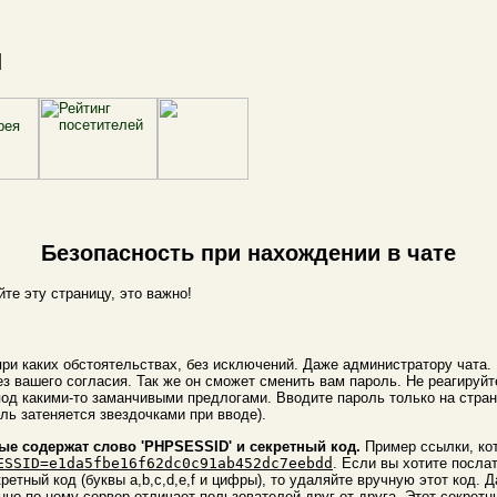
и
Безопасность при нахождении в чате
те эту страницу, это важно!
 при каких обстоятельствах, без исключений. Даже администратору чата
без вашего согласия. Так же он сможет сменить вам пароль. Не реагиру
д какими-то заманчивыми предлогами. Вводите пароль только на страни
ль затеняется звездочками при вводе).
рые содержат слово 'PHPSESSID' и секретный код.
Пример ссылки, к
ESSID=e1da5fbe16f62dc0c91ab452dc7eebdd
. Если вы хотите послат
ретный код (буквы a,b,c,d,e,f и цифры), то удаляйте вручную этот код. 
но по нему сервер отличает пользователей друг от друга. Этот секретн