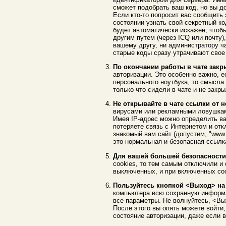
сможет подобрать ваш код, но вы д
Если кто-то попросит вас сообщить 
состоянии узнать свой секретный ко
будет автоматически искажен, чтобы
другим путем (через ICQ или почту)
вашему другу, ни администратору ча
старые коды сразу утрачивают свое 
По окончании работы в чате закры
авторизации. Это особенно важно, 
персонального ноутбука, то смысла 
только что сидели в чате и не закры
Не открывайте в чате ссылки от 
вирусами или рекламными ловушкам
Имея IP-адрес можно определить ва
потеряете связь с Интернетом и отк
знакомый вам сайт (допустим, "www.
это нормальная и безопасная ссылк
Для вашей большей безопасности 
cookies, то тем самым отключили и
выключенных, и при включенных coo
Пользуйтесь кнопкой <Выход> на
компьютера всю сохранную информац
все параметры. Не волнуйтесь, <Вы
После этого вы опять можете войти,
состояние авторизации, даже если в