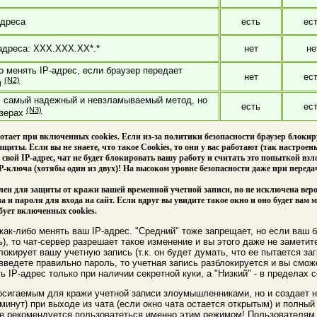
адреса
есть
ес
адреса: XXX.XXX.XX*.*
нет
не
о менять IP-адрес, если браузер передает
нет
ес
(N2)
ч
: самый надежный и невзламываемый метод, но
есть
ес
(N3)
узерах
ботает при включенных cookies. Если из-за политики безопасности браузер блокиру
ты. Если вы не знаете, что такое Cookies, то они у вас работают (так настроен
 свой IP-адрес, чат не будет блокировать вашу работу и считать это попыткой взл
P-ключа (хотябы один из двух)! На высоком уровне безопасности даже при переда
ален для защиты от кражи вашей временной учетной записи, но не исключена веро
 и пароля для входа на сайт. Если вдруг вы увидите такое окно и оно будет вам 
бует включенных cookies.
как-либо менять ваш IP-адрес. "Средний" тоже запрещает, но если ваш 
ь), то чат-сервер разрешает такое изменение и вы этого даже не заметит
локирует вашу учетную запись (т.к. он будет думать, что ее пытается за
введете правильно пароль, то учетная запись разблокируется и вы смож
 IP-адрес только при наличии секретной куки, а "Низкий" - в пределах с
осигаемым для кражи учетной записи злоумышленниками, но и создает н
минут) при выходе из чата (если окно чата остается открытым) и полный
е рекомендуется пользоватеться именно этим режимом! Пользователям ж