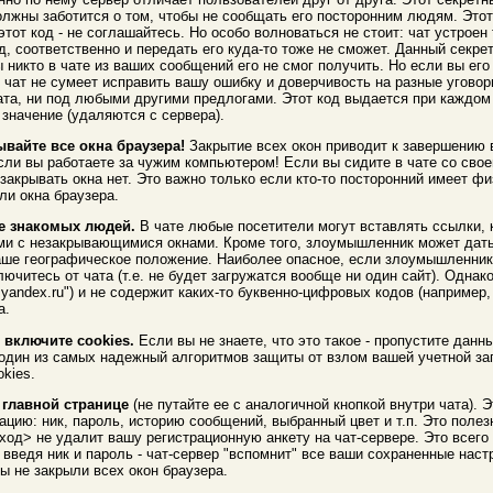
олжны заботится о том, чтобы не сообщать его посторонним людям. Это
этот код - не соглашайтесь. Но особо волноваться не стоит: чат устроен
д, соответственно и передать его куда-то тоже не сможет. Данный секрет
 никто в чате из ваших сообщений его не смог получить. Но если вы ег
, чат не сумеет исправить вашу ошибку и доверчивость на разные уговор
та, ни под любыми другими предлогами. Этот код выдается при каждом в
значение (удаляются с сервера).
вайте все окна браузера!
Закрытие всех окон приводит к завершению 
если вы работаете за чужим компьютером! Если вы сидите в чате со сво
закрывать окна нет. Это важно только если кто-то посторонний имеет фи
ли окна браузера.
не знакомых людей.
В чате любые посетители могут вставлять ссылки, к
и с незакрывающимися окнами. Кроме того, злоумышленник может дать 
ше географическое положение. Наиболее опасное, если злоумышленник 
лючитесь от чата (т.е. не будет загружатся вообще ни один сайт). Однак
yandex.ru") и не содержит каких-то буквенно-цифровых кодов (например
а.
включите cookies.
Если вы не знаете, что это такое - пропустите дан
 один из самых надежный алгоритмов защиты от взлом вашей учетной зап
kies.
 главной странице
(не путайте ее с аналогичной кнопкой внутри чата). 
ию: ник, пароль, историю сообщений, выбранный цвет и т.п. Это полезн
ход> не удалит вашу регистрационную анкету на чат-сервере. Это всег
 введя ник и пароль - чат-сервер "вспомнит" все ваши сохраненные настр
ы не закрыли всех окон браузера.