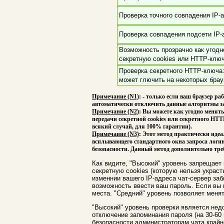
Проверка точного совпадения IP-
Проверка совпадения подсети IP-
Возможность прозрачно как угодн
секретную cookies или HTTP-клю
Проверка секретного HTTP-ключа
может глючить на некоторых бра
Примечание (N1)
: - только если ваш браузер ра
автоматически отключить данные алгоритмы защи
Примечание (N2)
: Вы можете как угодно менять
передачи секретной cookies или секретного HTT
всякий случай, для 100% гарантии).
Примечание (N3)
: Этот метод практически иде
всплывающего стандартного окна запроса логина
безопасности. Данный метод дополнительно тре
Как видите, "Высокий" уровень запрещает 
секретную cookies (которую нельзя украст
изменнии вашего IP-адреса чат-сервер заб
возможность ввести ваш пароль. Если вы 
места. "Средний" уровень позволяет менять
"Высокий" уровень проверки является нед
отключение запоминания пароля (на 30-60 
безопасности администраторам чата крайн