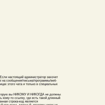
. Если настоящий администратор захочет
йте на сообщения/письма/программы/веб-
цах этого чата и только в специальных
оторую вы НИКОМУ И НИКОГДА не должны
ь кому-то ссылку, где есть такой длинный
Данная строка-код является
ый код очень длинный, поэтому никто не