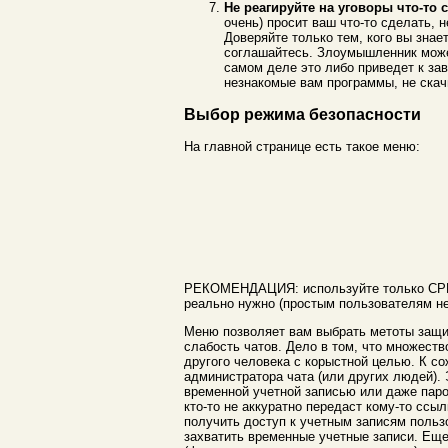
Не реагируйте на уговоры что-то 
очень) просит ваш что-то сделать, 
Доверяйте только тем, кого вы знае
соглашайтесь. Злоумышленник может
самом деле это либо приведет к за
незнакомые вам программы, не скач
Выбор режима безопасности
На главной странице есть такое меню:
РЕКОМЕНДАЦИЯ: используйте только СРЕД
реально нужно (простым пользователям не
Меню позволяет вам выбрать метоты защит
слабость чатов. Дело в том, что множес
другого человека с корыстной целью. К со
администратора чата (или других людей). 
временной учетной записью или даже паро
кто-то не аккуратно передаст кому-то ссы
получить доступ к учетным записям польз
захватить временные учетные записи. Еще