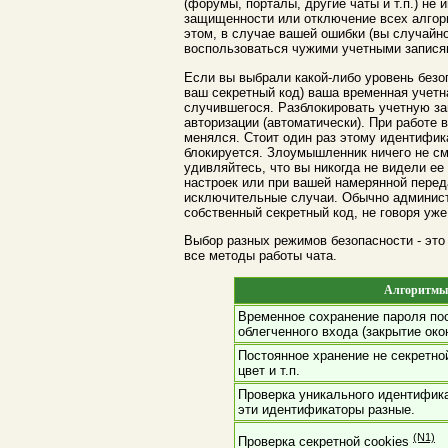
(форумы, порталы, другие чаты и т.п.) не
защищенности или отключение всех алгор
этом, в случае вашей ошибки (вы случайн
воспользоваться чужими учетными запися
Если вы выбрали какой-либо уровень безо
ваш секретный код) ваша временная учетн
случившегося. Разблокировать учетную за
авторизации (автоматически). При работе
менялся. Стоит один раз этому идентифика
блокируется. Злоумышленник ничего не смо
удивляйтесь, что вы никогда не видели е
настроек или при вашей намерянной перед
исключительные случаи. Обычно администр
собственный секретный код, не говоря уже
Выбор разных режимов безопасности - это
все методы работы чата.
Алгоритмы 
Временное сохранение пароля пос
облегченного входа (закрытие око
Постоянное хранение не секретно
цвет и т.п.
Проверка уникального идентифик
эти идентификаторы разные.
(N1)
Проверка секретной cookies