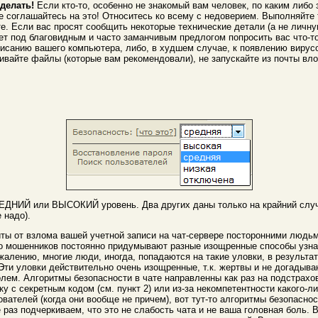
сделать!
Если кто-то, особенно не знакомый вам человек, по каким либо
не соглашайтесь на это! Относитесь ко всему с недоверием. Выполняйте
те. Если вас просят сообщить некоторые технические детали (а не личн
 под благовидным и часто заманчивым предлогом попросить вас что-то
висанию вашего компьютера, либо, в худшем случае, к появлению вирусо
ивайте файлы (которые вам рекомендовали), не запускайте из почты вл
НИЙ или ВЫСОКИЙ уровень. Два других даны только на крайний случай
 надо).
ы от взлома вашей учетной записи на чат-сервере посторонними людьми
тво мошенников постоянно придумывают разные изощренные способы узна
жалению, многие люди, иногда, попадаются на такие уловки, в результа
Эти уловки действительно очень изощренные, т.к. жертвы и не догадыва
лем. Алгоритмы безопасности в чате направленны как раз на подстрах
лку с секретным кодом (см. пункт 2) или из-за некомпетентности какого-
ователей (когда они вообще не причем), вот тут-то алгоритмы безопасн
 раз подчеркиваем, что это не слабость чата и не ваша головная боль.