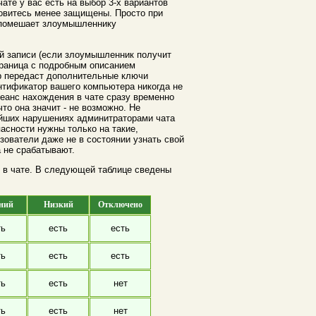
ате у вас есть на выбор 3-х вариантов
новитесь менее защищены. Просто при
е помешает злоумышленнику
ой записи (если злоумышленник получит
траница с подробным описанием
ер передаст дополнительные ключи
ентификатор вашего компьютера никогда не
сеанс нахождения в чате сразу временно
то она значит - не возможно. Не
бейших нарушениях админитраторами чата
асности нужны только на такие,
ователи даже не в состоянии узнать свой
а не срабатывают.
я в чате. В следующей таблице сведены
ний
Низкий
Отключено
ть
есть
есть
ть
есть
есть
ть
есть
нет
ть
есть
нет