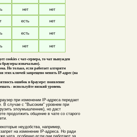
ть
нет
нет
т
есть
нет
ть
есть
нет
ть
нет
нет
ет cookies с чат-сервера, то чат вынужден
ы браузеры изначально).
ома. Но только, если работает алгоритм
чи этих ключей запрещено менять IP-адрес (на
ятность ошибок в браузере: появление
мешать - используйте низкий уровень
браузер при изменении IP-адреса передает
е. В случае с "Высоким" уровнем при
грузить злоумышленник), но даст
ете продолжить общение в чате со старого
ети.
екоторые неудобства, например,
 запрет на изменение IP-адреса. Но ради
е чата, особенно если они работают за