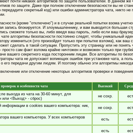
 имеют почти никаких алгоритмов по защите пользователей. В данном же ч
итмов по защите. Даже при полном отключении безопасности вы не ста
о передадите секретный код) или ошибки администратора чата, никто н
ми.
пасности (кроме "отключено") и в случае реальной попытки взома учетн
ая запись блокируется. И злоумышленнику, и вам выводится большая с
пись сможете только вы, либо введя ваш пароль, либо если ваш брауз
 в чате алгоритмы безопасности постоянно следят, чтобы уникальный ид
тору измениться (это произойдет только при попытке взлома), как ваш 
жет сделать в такой ситуации. Пропустить эту страницу или не понять ч
е - просто сам факт взлома крайне ничтожен и возможен только при гру
аче вашего секретного кода посторонним лицам. Все алгоритмы по безоп
аторы чата не допускают вопиющих ошибок при установке чата, а польз
 о его передачи другим людям. И поэтому обычно эти алгоритмы никогд
 включение или отключение некоторых алгоритмов проверки и поведени
проверок и особенности чата
Высокий
Сред
ле выхода из чата на 30-60 минут, для
не сохр.
ес
н или <Выход> - сброс)
й информации в cookies вашего компьютера: ник,
не сохр.
ес
атора вашего компьютера. У всех компьютеров
есть
ес
есть
ес