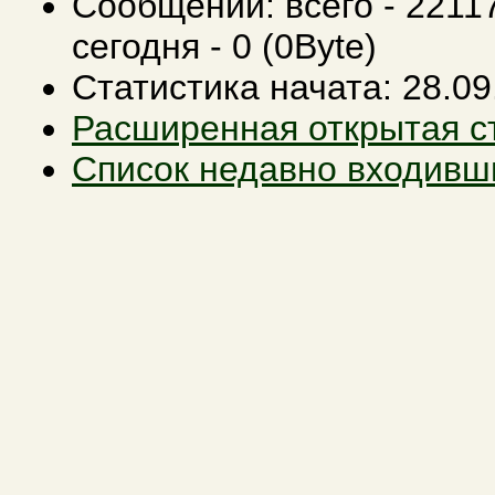
Сообщений: всего - 22117
сегодня - 0 (0Byte)
Статистика начата: 28.09
Расширенная открытая ст
Список недавно входивш