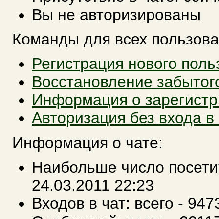
Вы не авторизированы
Команды для всех пользова
Регистрация нового поль
Восстановление забытог
Информация о зарегистр
Авторизация без входа в
Информация о чате:
Наибольше число посет
24.03.2011 22:23
Входов в чат: всего - 9473