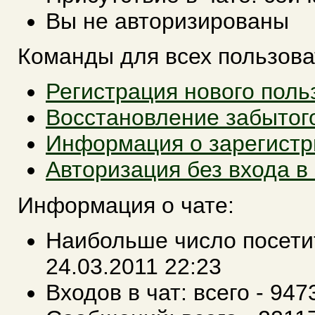
Вы не авторизированы
Команды для всех пользова
Регистрация нового поль
Восстановление забытог
Информация о зарегистр
Авторизация без входа в
Информация о чате:
Наибольше число посет
24.03.2011 22:23
Входов в чат: всего - 9473