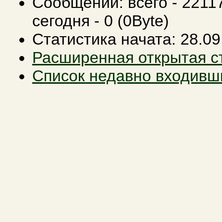
Сообщений: всего - 22117
сегодня - 0 (0Byte)
Статистика начата: 28.09
Расширенная открытая ст
Список недавно входивш