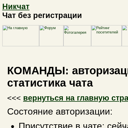
Никчат
Чат без регистрации
КОМАНДЫ: авторизация
статистика чата
<<<
вернуться на главную стр
Состояние авторизации:
Присутствие в чате: сейч