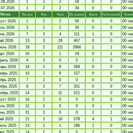
.08.2026
1
2
2
58
0
0
00 ча
.07.2026
1
2
2
34
0
0
00 ча
Месяц
Входов
Пик
Фраз
Их размер
Банов
Регистраций
Челов
густ 2026
1
2
2
58
0
0
00 ча
ль 2026
3
2
2
34
0
0
00 ча
нь 2026
7
3
4
111
1
0
00 ча
ай 2026
13
3
28
467
0
0
00 ча
ель 2026
18
2
111
2866
1
1
00 ча
арт 2026
10
2
1
19
0
1
00 ча
раль 2026
4
3
0
0
1
0
00 ча
варь 2026
14
2
9
268
0
0
00 ча
абрь 2025
10
2
8
157
0
0
00 ча
ябрь 2025
7
2
0
0
0
0
00 ча
ябрь 2025
9
3
7
201
0
0
00 ча
тябрь 2025
14
2
11
221
0
0
00 ча
густ 2025
16
2
0
0
0
0
00 ча
ль 2025
12
2
0
0
0
1
00 ча
нь 2025
31
3
0
0
2
1
00 ча
ай 2025
21
3
18
578
4
1
00 ча
ель 2025
13
2
1
186
1
0
00 ча
арт 2025
14
2
0
0
2
0
00 ча