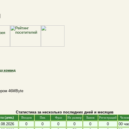
и
цу команд
ером 46MByte
Статистика за несколько последних дней и месяцев
та (день)
Входов
Пик
Фраз
Их размер
Банов
Регистраций
Челов
.08.2026
0
0
0
0
0
0
00 ча