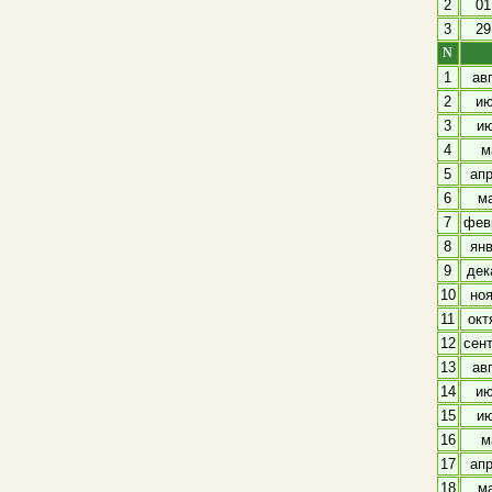
2
01
3
29
N
1
ав
2
ию
3
ию
4
м
5
апр
6
м
7
фев
8
ян
9
дек
10
но
11
окт
12
сен
13
ав
14
ию
15
ию
16
м
17
апр
18
м