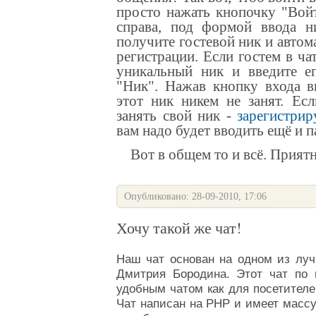
просто нажать кнопочку "Во
справа, под формой ввода н
получите гостевой ник и автом
регистрации
. Если гостем в ча
уникальный ник и введите ег
"Ник". Нажав кнопку входа 
этот ник никем не занят.
Есл
занять свой ник -
зарегистрир
вам надо будет вводить ещё и 
Вот в общем то и всё. Приятн
Опубликовано: 28-09-2010, 17:06
Хочу такой же чат!
Наш
чат
основан на одном из луч
Дмитрия Бородина
. Этот
чат
по п
удобным чатом как для посетителе
Чат
написан на PHP и имеет масс