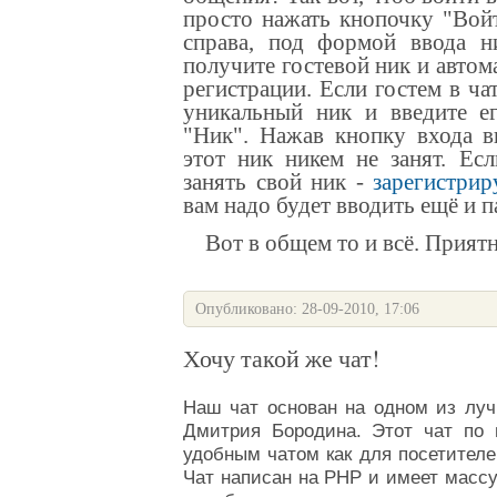
просто нажать кнопочку "Во
справа, под формой ввода н
получите гостевой ник и автом
регистрации
. Если гостем в ча
уникальный ник и введите ег
"Ник". Нажав кнопку входа 
этот ник никем не занят.
Есл
занять свой ник -
зарегистрир
вам надо будет вводить ещё и 
Вот в общем то и всё. Приятн
Опубликовано: 28-09-2010, 17:06
Хочу такой же чат!
Наш
чат
основан на одном из луч
Дмитрия Бородина
. Этот
чат
по п
удобным чатом как для посетителе
Чат
написан на PHP и имеет масс