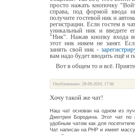
просто нажать кнопочку "Во
справа, под формой ввода н
получите гостевой ник и автом
регистрации
. Если гостем в ча
уникальный ник и введите ег
"Ник". Нажав кнопку входа 
этот ник никем не занят.
Есл
занять свой ник -
зарегистрир
вам надо будет вводить ещё и 
Вот в общем то и всё. Приятн
Опубликовано: 28-09-2010, 17:06
Хочу такой же чат!
Наш
чат
основан на одном из луч
Дмитрия Бородина
. Этот
чат
по п
удобным чатом как для посетителе
Чат
написан на PHP и имеет масс