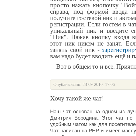
просто нажать кнопочку "Во
справа, под формой ввода н
получите гостевой ник и автом
регистрации
. Если гостем в ча
уникальный ник и введите ег
"Ник". Нажав кнопку входа 
этот ник никем не занят.
Есл
занять свой ник -
зарегистрир
вам надо будет вводить ещё и 
Вот в общем то и всё. Приятн
Опубликовано: 28-09-2010, 17:06
Хочу такой же чат!
Наш
чат
основан на одном из луч
Дмитрия Бородина
. Этот
чат
по п
удобным чатом как для посетителе
Чат
написан на PHP и имеет масс