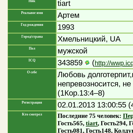
Ник
tiart
Реальное имя
Артем
Год рождения
1993
Город/страна
Хмельницкий, UA
Пол
мужской
ICQ
343859
(
http://wwp.i
О себе
Любовь долготерпит,
не
превозносится, не 
(1Кор.13:4–8)
Регистрация
02.01.2013 13:00:55 
Кто смотрел
Последние 75 человек:
Пер
Гость565
,
tiart
,
Гость294
,
Г
Гость081
,
Гость148
,
Колду