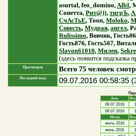
asurtal
,
feo_domino
,
AlbI
,
Сонетта
,
Рит@))
,
тигрЪ
,
A
СчАсТьЕ
,
Тооп
,
Moloko
,
М
Совесть
,
Мудрая
,
ангел
,
Р
Rulissimo
,
Вовчик
,
Гость0
Гость876
,
Гость567
,
Витал
Slavon61010
,
Милен
,
Sekre
(здесь появится подсказка 
Просмотров
Всего 75 человек смотр
Последний вход
09.07.2016 00:58:35 
Пер
День
Вх
09.07.2016
08.07.2016
Месяц
Вх
июль 2016
июнь 2016