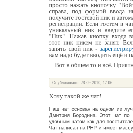
просто нажать кнопочку "Во
справа, под формой ввода н
получите гостевой ник и автом
регистрации
. Если гостем в ча
уникальный ник и введите ег
"Ник". Нажав кнопку входа 
этот ник никем не занят.
Есл
занять свой ник -
зарегистрир
вам надо будет вводить ещё и 
Вот в общем то и всё. Приятн
Опубликовано: 28-09-2010, 17:06
Хочу такой же чат!
Наш
чат
основан на одном из луч
Дмитрия Бородина
. Этот
чат
по п
удобным чатом как для посетителе
Чат
написан на PHP и имеет масс