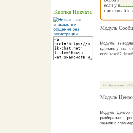
если у вас ест
приглашайте и
Кнопка Никчата
Модуль Сообщ
Модуль, выводящ
сделано у нас - с
себе такой? Чита
Опубликовано: 6-11
Модуль Цензо
Модуль Цензор 
разбираться с ре
забыли о спаммер