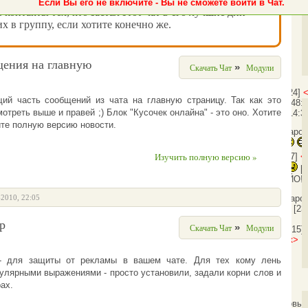
Если Вы его не включите - Вы не сможете войти в Чат.
ь контакты тех, кто застал этот чат в его лучшие дни -
х в группу, если хотите конечно же.
ения на главную
»
Скачать Чат
Модули
[20:47:24]
ий часть сообщений из чата на главную страницу. Так как это
<Ботинок>
Гость915: Даров!
[20:48:
мотреть выше и правей ;) Блок "Кусочек онлайна" - это оно. Хотите
<Ботинок>
Гость841: Здарово!
[14:3
йте полную версию новости.
[14:40:10]
<Гость841>
здрасти наро
Дарова!
[19:09:09]
<Гость587>
Изучить полную версию »
<Гость587>
[19:09:27]
<
[19:09:38]
<Гость587>
[
[08:29:18]
<Ботинок>
Гость656: ЙО!
[23:41:52]
<Ботинок>
topalex: Здаро
-2010, 22:05
[23:41:58]
<Ботинок>
Всем пока!
[23
р
»
Скачать Чат
Модули
<topalex>
Ботинок:
[23:42:15]
нам завтpа ?
[16:36:24]
<Ботинок>
Го
- для защиты от рекламы в вашем чате. Для тех кому лень
гулярными выражениями - просто установили, задали корни слов и
ах.
Ботинок полетел большой кремовый