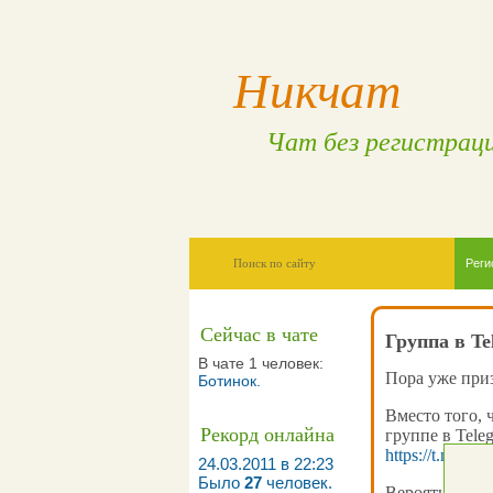
Никчат
Чат без регистрац
Реги
Сейчас в чате
Группа в Te
В чате 1 человек:
Пора уже приз
Ботинок
.
Вместо того, 
Рекорд онлайна
группе в Tele
https://t.me/ni
24.03.2011 в 22:23
Было
27
человек.
Вероятней всег