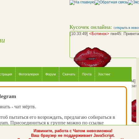
Кусочек онлайна:
(открыть в ново
[10:33:49]
<Ботинок>
пке45: Привета
ии
страция
Фотогалерея
Форум
Скачать
Почта
Хостинг
[10:35:04]
[10:35:41]
<пке45>
away: ушел срать.
legram
нать - чат мёртв.
чтоб пытаться его возрождать, предлагаю собираться в
gram. Присоединиться к группе можно по ссылке
k_chat_net
.
Извините, работа с Чатом невозможна!
Ваш браузер не поддерживает JavaScript.
о, когда вы туда зайдёте - там ещё никого не будет, но