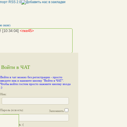
м окне)
!
[10:34:04]
<пке45>
Войти в ЧАТ
<пке45>
away: я временно отсутствую...
Войти в чат можно без регистрации
- просто
..)
[10:37:03]
<пке45>
введите ник и нажмите кнопку "Войти в ЧАТ".
Чтобы войти гостем просто нажмите кнопку входа
:)
Ник:
Пароль
:
(если есть)
Запомнить
Я забыл пароль :(