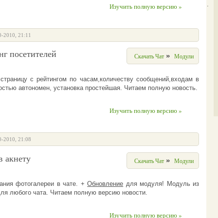
<Ботинок>
Гость426: печально....
Изучить полную версию »
0-2010, 21:11
нг посетителей
»
Скачать Чат
Модули
страницу с рейтингом по часам,количеству сообщений,входам в
остью автономен, установка простейшая. Читаем полную новость.
Изучить полную версию »
0-2010, 21:08
в акнету
»
Скачать Чат
Модули
ания фотогалереи в чате. +
Обновление
для модуля! Модуль из
для любого чата. Читаем полную версию новости.
Изучить полную версию »