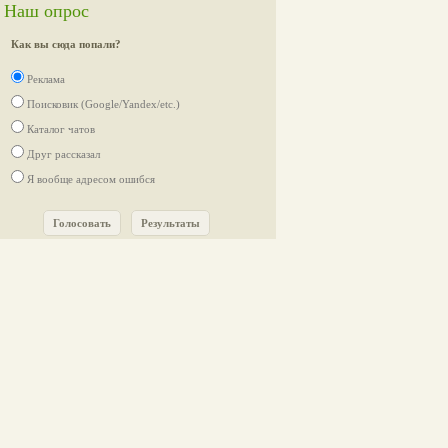
Наш опрос
Как вы сюда попали?
Реклама
Поисковик (Google/Yandex/etc.)
Каталог чатов
Друг рассказал
Я вообще адресом ошибся
Голосовать
Результаты