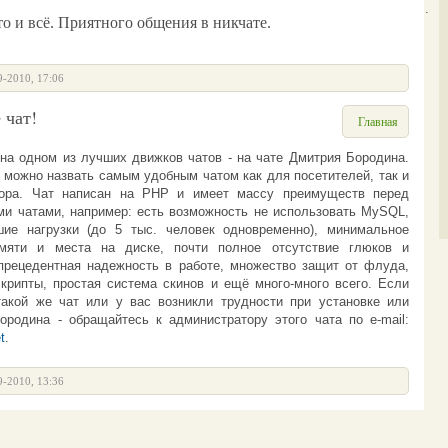
<Ботинок>
Гость426: печально....
 и всё. Приятного общения в никчате.
9-2010, 17:06
 чат!
Главная
на одном из лучших движков чатов - на
чате Дмитрия Бородина
.
 можно назвать самым удобным чатом как для посетителей, так и
тора.
Чат
написан на PHP и имеет массу преимуществ перед
и чатами, например: есть возможность не использовать MySQL,
ие нагрузки (до 5 тыс. человек одновременно), минимальное
амяти и места на диске, почти полное отсутствие глюков и
прецедентная надежность в работе, множество защит от флуда,
крипты, простая система скинов и ещё много-много всего.
Если
такой же чат или у вас возникли трудности при установке или
Бородина -
обращайтесь к администратору этого чата по e-mail:
t
.
9-2010, 13:36