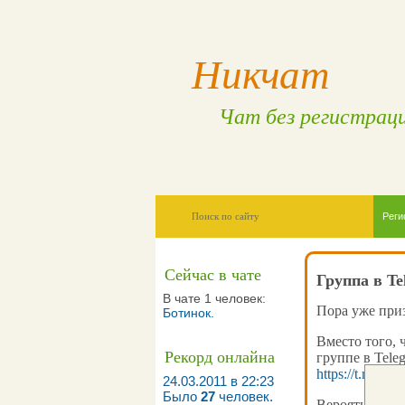
Никчат
Чат без регистрац
Реги
Сейчас в чате
Группа в Te
В чате 1 человек:
Пора уже приз
Ботинок
.
Вместо того, 
Рекорд онлайна
группе в Tele
https://t.me/ni
24.03.2011 в 22:23
Было
27
человек.
Вероятней всег