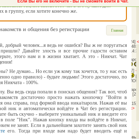
Если Вы его не включите - Вы не сможете войти в Чат.
ь контакты тех, кто застал этот чат в его лучшие дни -
х в группу, если хотите конечно же.
знакомств и общения без регистрации
Главная
[20:47:24]
 добрый человек...я ведь не ошибся? Вы ж не поругаться
<Ботинок>
Гость915: Даров!
[20:48:
 пришли? Давайте злость и все прочие гадости оставим
<Ботинок>
Гость841: Здарово!
[14:3
ерьте, этого нам и в жизни хватает. А это -
Никчат
.
Чат
[14:40:10]
<Гость841>
здрасти наро
щения
!
Дарова!
[19:09:09]
<Гость587>
<Гость587>
[19:09:27]
<
ы? Не думаю... Но если уж кому так хочется, то у нас есть
[19:09:38]
<Гость587>
[
енно одно правило) - будьте людьми! Этого достаточно, по
[08:29:18]
<Ботинок>
Гость656: ЙО!
ля Никчата - 100%.
[23:41:52]
<Ботинок>
topalex: Здаро
у. Вы ведь сюда попали в поисках общения? Так вот, чтоб
[23:41:58]
<Ботинок>
Всем пока!
[23
накомств
достаточно просто нажать кнопочку "Войти в
ся она справа, под формой ввода ника/пароля. Нажав её вы
<topalex>
Ботинок:
[23:42:15]
нам завтpа ?
[16:36:24]
<Ботинок>
Го
вой ник и автоматически войдёте в
Чат без регистрации
.
чате быть скучно - выберите уникальный ник и введите его
 в поле "Ник". Нажав кнопку входа вы войдёте в
Никчат
,
икем не занят.
Если в дальнейшем захотите занять свой ник
йте
его. Тогда при входе вам надо будет вводить ещё и
Ботинок полетел большой кремовый