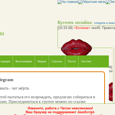
Кусочек онлайна:
(открыть в ново
[10:33:49]
<Ботинок>
пке45: Привета
ии
страция
Фотогалерея
Форум
Скачать
Почта
Хостинг
[10:35:04]
[10:35:41]
<пке45>
away: ушел срать.
legram
нать - чат мёртв.
чтоб пытаться его возрождать, предлагаю собираться в
gram. Присоединиться к группе можно по ссылке
k_chat_net
.
Извините, работа с Чатом невозможна!
Ваш браузер не поддерживает JavaScript.
о, когда вы туда зайдёте - там ещё никого не будет, но