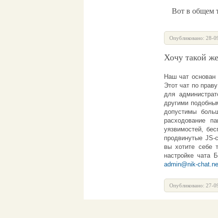
Вот в общем то
Опубликовано: 28-0
Хочу такой же
Наш
чат
основан 
Этот
чат
по праву
для администра
другими подобным
допустимы больш
расходование п
уязвимостей, бес
продвинутые JS-с
вы хотите себе 
настройке
чата 
admin@nik-chat.ne
Опубликовано: 27-0