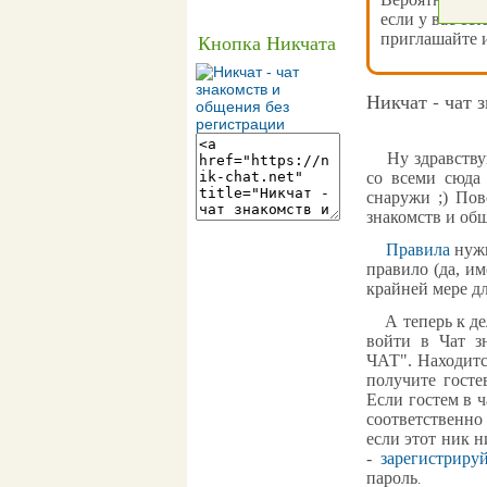
если у вас ест
приглашайте и
Кнопка Никчата
Никчат - чат 
Ну здравствуй,
со всеми сюда
снаружи ;) Пов
знакомств и об
Правила
нужн
правило (да, им
крайней мере д
А теперь к дел
войти в
Чат з
ЧАТ
". Находит
получите госте
Если гостем в 
соответственно
если этот ник н
-
зарегистриру
пароль
.