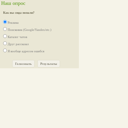
Наш опрос
Как вы сюда попали?
Реклама
Поисковик (Google/Yandex/etc.)
Каталог чатов
Друг рассказал
Я вообще адресом ошибся
Голосовать
Результаты