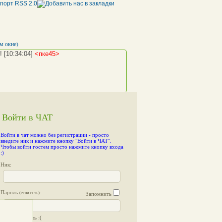
м окне)
!
[10:34:04]
<пке45>
Войти в ЧАТ
<пке45>
away: я временно отсутствую...
Войти в чат можно без регистрации
- просто
..)
[10:37:03]
<пке45>
введите ник и нажмите кнопку "Войти в ЧАТ".
Чтобы войти гостем просто нажмите кнопку входа
:)
Ник:
Пароль
:
(если есть)
Запомнить
Я забыл пароль :(