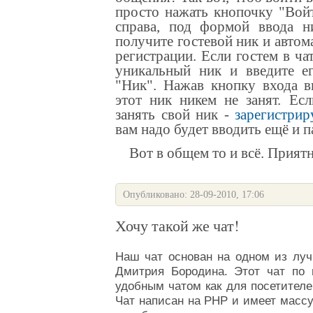
просто нажать кнопочку "Во
справа, под формой ввода н
получите гостевой ник и автом
регистрации
. Если гостем в ча
уникальный ник и введите ег
"Ник". Нажав кнопку входа 
этот ник никем не занят.
Есл
занять свой ник -
зарегистрир
вам надо будет вводить ещё и 
Вот в общем то и всё. Приятн
Опубликовано: 28-09-2010, 17:06
Хочу такой же чат!
Наш
чат
основан на одном из луч
Дмитрия Бородина
. Этот
чат
по п
удобным чатом как для посетителе
Чат
написан на PHP и имеет масс